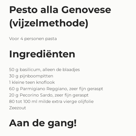
Pesto alla Genovese
(vijzelmethode)
Voor 4 personen pasta
Ingrediënten
50 g basilicum, alleen de blaadjes
30 g pijnboompitten
1 kleine teen knoflook
60 g Parmigiano Reggiano, zeer fijn geraspt
20 g Pecorino Sardo, zeer fijn geraspt
80 tot 100 ml milde extra vierge olijfolie
Zeezout
Aan de gang!