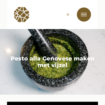
0
Pesto alla Genovese maken
met vijzel