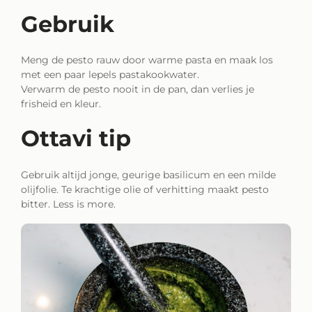
Gebruik
Meng de pesto rauw door warme pasta en maak los
met een paar lepels pastakookwater.
Verwarm de pesto nooit in de pan, dan verlies je
frisheid en kleur.
Ottavi tip
Gebruik altijd jonge, geurige basilicum en een milde
olijfolie. Te krachtige olie of verhitting maakt pesto
bitter. Less is more.