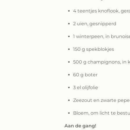
4 teentjes knoflook, ger
2 uien, gesnipperd
1 winterpeen, in brunois
150 g spekblokjes
500 g champignons, in 
60 g boter
3 el olijfolie
Zeezout en zwarte pepe
Bloem, om licht te best
Aan de gang!