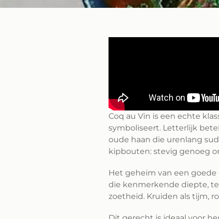
Coq au Vin is een echte kla
symboliseert. Letterlijk be
oude haan die urenlang sud
kipbouten: stevig genoeg om
Het geheim van een goede Coq
die kenmerkende diepte, ter
zoetheid. Kruiden als tijm,
Dit gerecht is ideaal voor h