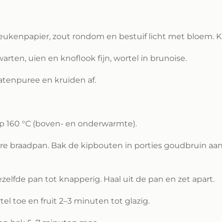
ukenpapier, zout rondom en bestuif licht met bloem. Kl
rten, uien en knoflook fijn, wortel in brunoise.
atenpuree en kruiden af.
p 160 °C (boven- en onderwarmte).
zware braadpan. Bak de kipbouten in porties goudbruin aa
zelfde pan tot knapperig. Haal uit de pan en zet apart.
el toe en fruit 2–3 minuten tot glazig.