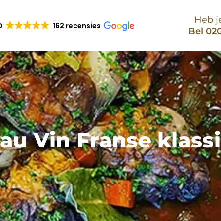
Heb j
D
162 recensies
Bel 020
au Vin Franse klass