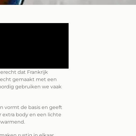
erecht dat Frankrijk
 gerecht gemaakt met een
woordig gebruiken we vaak
jn vormt de basis en geeft
 extra body en een lichte
erwarmend.
smaken rustig in elkaar