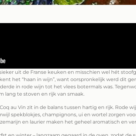
ssieker uit de Franse keuken en misschien wel hét stoofg
tekent het “haan in wijn”, want oorspronkelijk werd dit
derde in rode wijn tot het vlees botermals was. Tegen
 lang te stoven en rijk van smaak.
 au Vin zit in de balans tussen hartig en rijk. Rode wi
wijl spekblokjes, champignons, ui en wortel zorgen voor
 rozemarijn en laurier maken het geheel aromatisch en v
erfst en winter – langzaam gegaard in de oven, zodat de 