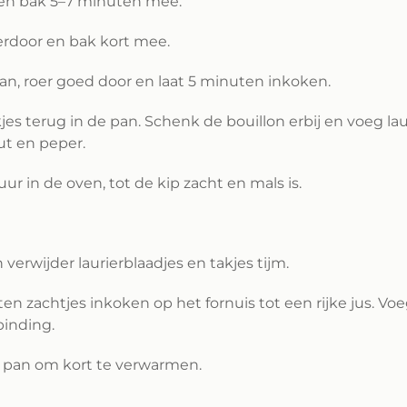
en bak 5–7 minuten mee.
rdoor en bak kort mee.
pan, roer goed door en laat 5 minuten inkoken.
es terug in de pan. Schenk de bouillon erbij en voeg laur
t en peper.
ur in de oven, tot de kip zacht en mals is.
 verwijder laurierblaadjes en takjes tijm.
en zachtjes inkoken op het fornuis tot een rijke jus. Vo
binding.
de pan om kort te verwarmen.