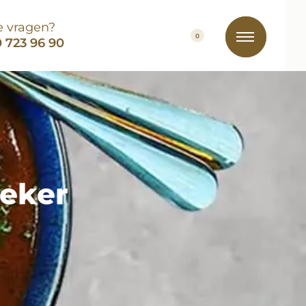
e vragen?
0
 723 96 90
ieker