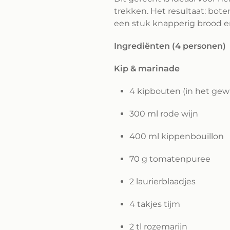
trekken. Het resultaat: bote
een stuk knapperig brood en
Ingrediënten (4 personen)
Kip & marinade
4 kipbouten (in het gew
300 ml rode wijn
400 ml kippenbouillon
70 g tomatenpuree
2 laurierblaadjes
4 takjes tijm
2 tl rozemarijn