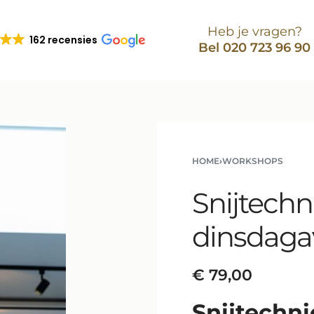
Heb je vragen?
162 recensies
Bel 020 723 96 90
HOME
›
WORKSHOPS
Snijtechn
dinsdaga
€
79,00
Snijtechn