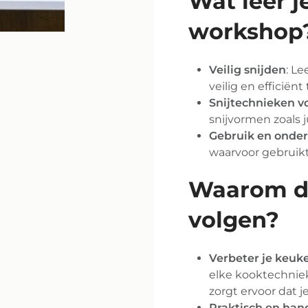
Wat leer j
workshop
Veilig snijden
: L
veilig en efficiën
Snijtechnieken vo
snijvormen zoals 
Gebruik en onde
waarvoor gebruikt
Waarom d
volgen?
Verbeter je keu
elke kooktechniek
zorgt ervoor dat je
Praktisch en han