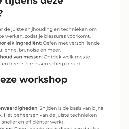
e tijdens deze
?
eer de juiste snijhouding en technieken om
t te werken, zodat je blessures voorkomt.
or elk ingrediënt
: Oefen met verschillende
julienne, brunoise en meer.
rhoud van messen
: Ontdek welk mes je
 en hoe je je messen scherp houdt.
eze workshop
kenvaardigheden
: Snijden is de basis van bijna
. Het beheersen van de juiste technieken
 sneller en efficiënter werkt.
ds-on
: Geen theorie, maar direct aan de slag