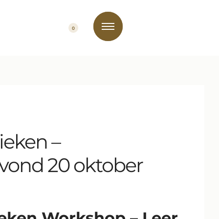
0
ieken –
vond 20 oktober
ieken Workshop – Leer