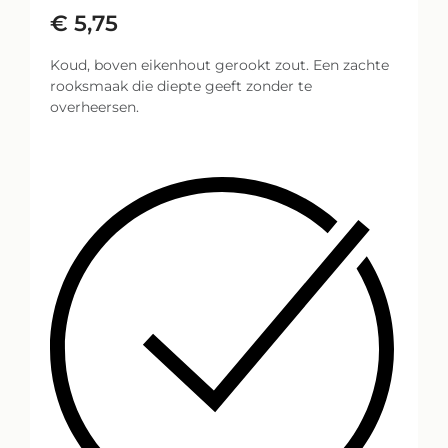
€
5,75
Koud, boven eikenhout gerookt zout. Een zachte
rooksmaak die diepte geeft zonder te
overheersen.