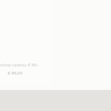
shop cadeau € 89,-
Cadeaupakket: kaas 
€
89,00
€
87,95