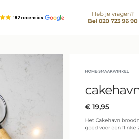
Heb je vragen?
162 recensies
Bel 020 723 96 90
HOME
›
SMAAKWINKEL
cakehav
€
19,95
Het Cakehavn broodm
goed voor een flinke